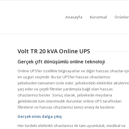
Anasayfa
Kurumsal
Ürünler
Volt TR 20 kVA Online UPS
Gerçek çift dönüşümlü online teknoloji
Online UPS’ler özellikle bilgisayarlar ve diğer hassas cihazlar içi
en uygun seçimdir. Bu tür UPS’ler hassas cihazlarınızı
şebekeden tamamen izole eder, şebekedeki elektrikle akülerini
şarj eder ve çeşitli filtreler yardımıyla bağlı olan hassas
cihazlarınızı besler. Sonuç olarak, şebekede meydana
gelebilecek tüm istenmedik durumlar online UPS tarafından
filtrelenir ve hassas cihazlarınız temiz enerji ile beslenir.
Gerçek sinüs dalga çıkış
Her türdeki elektrikli cihazlarınız ile tam uyumluluk, medikal ve