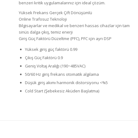
benzeri kritik uygulamalarınız için ideal çözüm.
Yüksek Frekans Gerçek Çift Dönüşümlü
Online Trafosuz Teknoloji
Bilgisayarlar ve medikal ve benzeri hassas cihazlar için tam
sinüs dalga çıkış, temiz enerji
Giriş Güç Faktörü Düzeltme (PFC), PFC için ayrı DSP
Yüksek giriş güç faktörü 0.99
Çıkış Güç Faktörü 0.9
Geniş Voltaj Aralığı (190~485VAC)
50/60 Hz giriş frekans otomatik algılama
Düşük giriş akımı harmonik distorsiyonu <%5
Cold Start (Şebekesiz Aküden Başlatma)