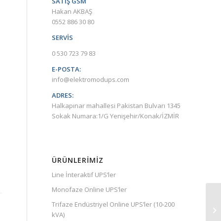
SATIŞ GSM
Hakan AKBAŞ
0552 886 30 80
SERVİS
0 530 723 79 83
E-POSTA:
info@elektromodups.com
ADRES:
Halkapınar mahallesi Pakistan Bulvarı 1345
Sokak Numara:1/G Yenişehir/Konak/İZMİR
ÜRÜNLERIMIZ
Line İnteraktif UPS’ler
Monofaze Online UPS’ler
Trifaze Endüstriyel Online UPS’ler (10-200
kVA)