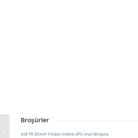
Broşürler
Volt TR 10 kVA Online
Volt TR 20 kVA Trifaze Online UPS Ürün Broşürü
UPS