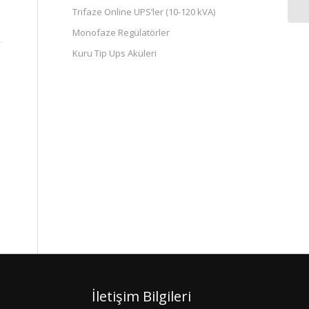
Trifaze Online UPS’ler (10-120 kVA)
Monofaze Regülatörler
Kuru Tip Ups Aküleri
İletişim Bilgileri