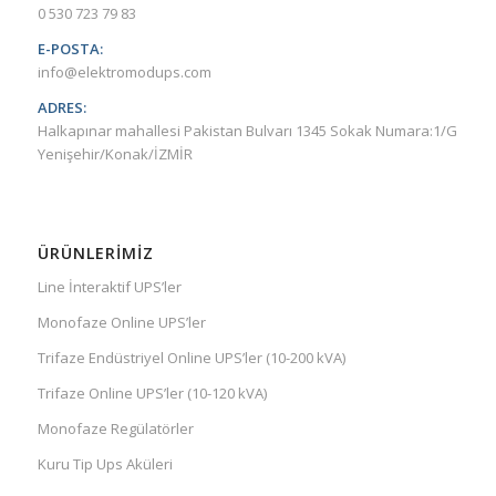
0 530 723 79 83
E-POSTA:
info@elektromodups.com
ADRES:
Halkapınar mahallesi Pakistan Bulvarı 1345 Sokak Numara:1/G
Yenişehir/Konak/İZMİR
ÜRÜNLERIMIZ
Line İnteraktif UPS’ler
Monofaze Online UPS’ler
Trifaze Endüstriyel Online UPS’ler (10-200 kVA)
Trifaze Online UPS’ler (10-120 kVA)
Monofaze Regülatörler
Kuru Tip Ups Aküleri