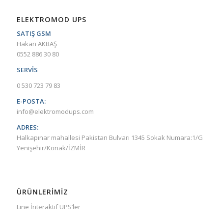
ELEKTROMOD UPS
SATIŞ GSM
Hakan AKBAŞ
0552 886 30 80
SERVİS
0 530 723 79 83
E-POSTA:
info@elektromodups.com
ADRES:
Halkapınar mahallesi Pakistan Bulvarı 1345 Sokak Numara:1/G
Yenişehir/Konak/İZMİR
ÜRÜNLERIMIZ
Line İnteraktif UPS’ler