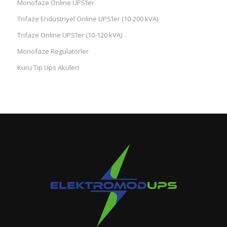
Monofaze Online UPS’ler
Trifaze Endüstriyel Online UPS’ler (10-200 kVA)
Trifaze Online UPS’ler (10-120 kVA)
Monofaze Regülatörler
Kuru Tip Ups Aküleri